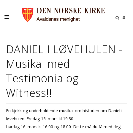
BARN OG UNGDOM
DANIEL I LØVEHULEN -
VOKSNE
Musikal med
DÅP KONFIRMASJON BRYLLUP GRAVFERD
KULTUR/PILEGRIM
Testimonia og
GIVERTJENESTE
Witness!!
KONTAKT
OM KIRKEN
En kjekk og underholdende musikal om historien om Daniel i
KALENDER
løvehulen. Fredag 15. mars kl 19.30
Lørdag 16. mars kl 16.00 og 18.00. Dette må du få med deg!
MENIGHETSBLAD