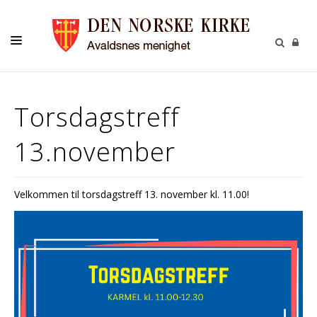
BARN OG UNGDOM
Torsdagstreff
VOKSNE
13.november
DÅP KONFIRMASJON BRYLLUP GRAVFERD
KULTUR/PILEGRIM
Velkommen til torsdagstreff 13. november kl. 11.00!
GIVERTJENESTE
KONTAKT
OM KIRKEN
KALENDER
MENIGHETSBLAD