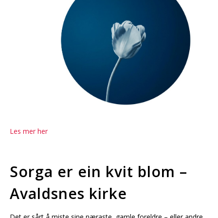
MELD DEG PÅ
OLAVSDAGENE
Les mer her
Sorga er ein kvit blom –
Avaldsnes kirke
Det er sårt å miste sine næraste, gamle foreldre – eller andre