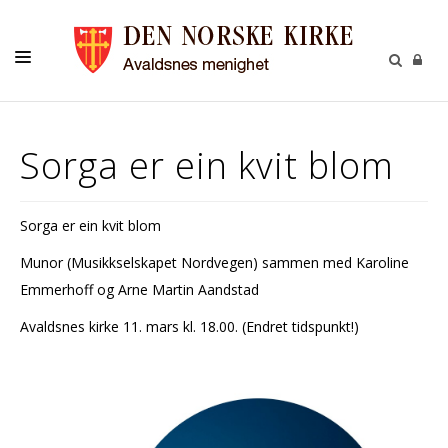
BARN OG UNGDOM
Sorga er ein kvit blom
VOKSNE
DÅP KONFIRMASJON BRYLLUP GRAVFERD
Sorga er ein kvit blom
KULTUR/PILEGRIM
Munor (Musikkselskapet Nordvegen) sammen med Karoline
GIVERTJENESTE
Emmerhoff og Arne Martin Aandstad
KONTAKT
Avaldsnes kirke 11. mars kl. 18.00. (Endret tidspunkt!)
OM KIRKEN
KALENDER
MENIGHETSBLAD