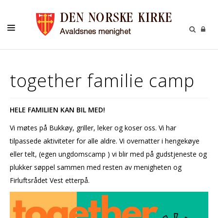
BARN OG UNGDOM
together familie camp
VOKSNE
DÅP KONFIRMASJON BRYLLUP GRAVFERD
HELE FAMILIEN KAN BIL MED!
KULTUR/PILEGRIM
Vi møtes på Bukkøy, griller, leker og koser oss. Vi har
GIVERTJENESTE
tilpassede aktiviteter for alle aldre. Vi overnatter i hengekøye
eller telt, (egen ungdomscamp ) vi blir med på gudstjeneste og
KONTAKT
plukker søppel sammen med resten av menigheten og
OM KIRKEN
Firluftsrådet Vest etterpå.
KALENDER
MENIGHETSBLAD